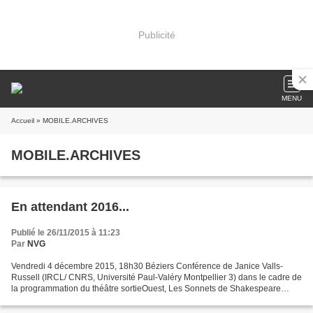
Publicité
MENU
Accueil
» MOBILE.ARCHIVES
MOBILE.ARCHIVES
En attendant 2016...
Publié le 26/11/2015 à 11:23
Par
NVG
Vendredi 4 décembre 2015, 18h30 Béziers Conférence de Janice Valls-
Russell (IRCL/ CNRS, Université Paul-Valéry Montpellier 3) dans le cadre de
la programmation du théâtre sortieOuest, Les Sonnets de Shakespeare
chantés par Norah Krief Qu'y a-t-il dans...