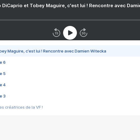
 DiCaprio et Tobey Maguire, c'est lui ! Rencontre avec Dam
bey Maguire, c'est lui ! Rencontre avec Damien Witecka
e 6
e 5
e 4
e 3
s créatrices de la VF !
e 2
e 1