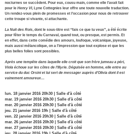
nocturnes se succèdent. Pour eux, cousu main, comme elle l’avait fait
pour le
Henry VI
, Lyne Cottegnies leur offre une toute nouvelle traduction.
Un rendez-vous plein de promesses et l’occasion pour nous de retrouver
cette troupe si vivante, si attachante.
La Nuit des Rois
, dont le sous-titre est “fais ce que tu veux”, a été écrite
pour fêter le temps du Carnaval, quand tout, ou presque, est permis. Et
en effet, dans cette comédie des amours, loufoque, volcanique, joyeuse,
mais aussi mélancolique, on a l'impression que tout explose et que les
plus belles folies sont possibles.
Après une tempête dans laquelle elle croit que son frère jumeau a péri,
Viola échoue sur les côtes de l’Illyrie. Déguisée en homme, elle entre au
service du duc Orsini et lui sert de messager auprès d’Olivia dont il est
vainement amoureux…
lun. 18 janvier 2016 20h30 | Salle d'à côté
mar. 19 janvier 2016 20h30 | Salle d'à côté
mer. 20 janvier 2016 20h30 | Salle d'à côté
jeu. 21 janvier 2016 19h | Salle d'à côté
ven. 22 janvier 2016 20h30 | Salle d'à côté
mar. 26 janvier 2016 20h30 | Salle d'à côté
mer. 27 janvier 2016 20h30 | Salle d'à côté
jeu. 28 janvier 2016 19h | Salle d'à côté