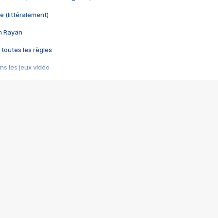
e (littéralement)
im Rayan
 toutes les règles
s les jeux vidéo
us choquant de Rockstar ? - Le scandale BULLY
e plus moche de Steam
du RÊVE tourne au CAUCHEMAR
pendant 8 heures
it… à tort
umiliés par un jeu vidéo
ire - Final Fantasy 8
ti un empire - Age of Empires