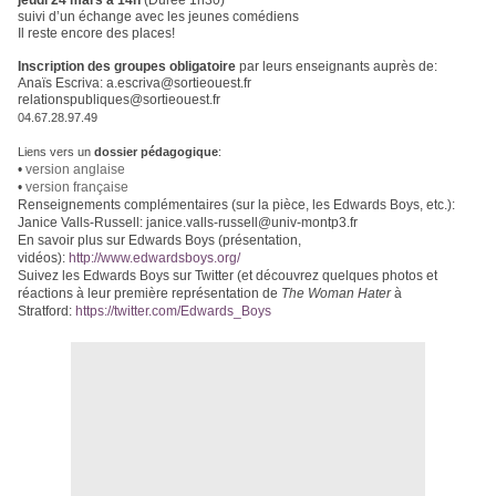
jeudi 24 mars à 14h
(Durée 1h30)
suivi d’un échange avec les jeunes comédiens
Il reste encore des places!
Inscription des groupes obligatoire
par leurs enseignants auprès de:
Anaïs Escriva: a.escriva@sortieouest.fr
relationspubliques@sortieouest.fr
04.67.28.97.49
Liens vers un
dossier pédagogique
:
•
version anglaise
•
version française
Renseignements complémentaires (sur la pièce, les Edwards Boys, etc.):
Janice Valls-Russell:
janice.valls-russell@univ-montp3.fr
En savoir plus sur Edwards Boys (présentation,
vidéos):
http://www.edwardsboys.org/
Suivez les Edwards Boys sur Twitter (et découvrez quelques photos et
réactions à leur première représentation de
The Woman Hater
à
Stratford:
https://twitter.com/Edwards_Boys